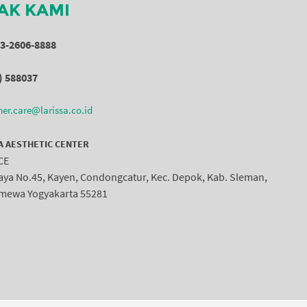
AK KAMI
53-2606-8888
) 588037
er.care@larissa.co.id
A AESTHETIC CENTER
CE
Raya No.45, Kayen, Condongcatur, Kec. Depok, Kab. Sleman,
imewa Yogyakarta 55281