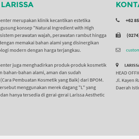
LARISSA
KONT
Center merupakan klinik kecantikan estetika
+62 8
usung konsep "Natural Ingredient with High
 sistem perawatan wajah, perawatan rambut hingga
(0274
dengan memakai bahan alami yang disinergikan
logi modern dengan harga terjangkau.
custom
 Center juga menghadirkan produk-produk kosmetik
LARISS
 bahan-bahan alami, aman dan sudah
HEAD OFFI
B (Cara Pembuatan Kosmetik yang Baik) dari BPOM.
Jl. Kayen 
tersebut menggunakan merek dagang "L" yang
Daerah Ist
an hanya tersedia di gerai-gerai Larissa Aesthetic