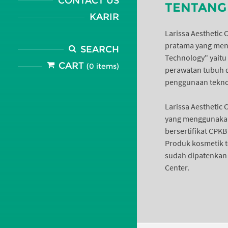
CONTACT US
TENTANG 
KARIR
Larissa Aesthetic 
pratama yang meng
SEARCH
Technology" yaitu
CART
(0 items)
perawatan tubuh 
penggunaan tekno
Larissa Aesthetic
yang menggunakan
bersertifikat CPK
Produk kosmetik 
sudah dipatenkan d
Center.