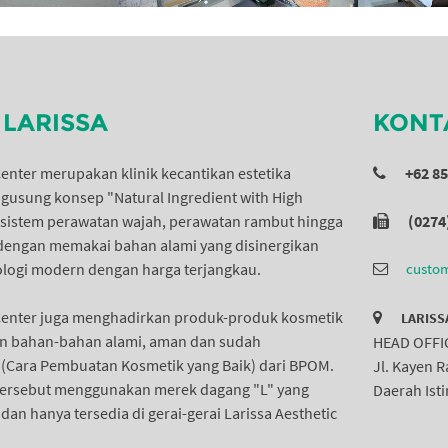
LARISSA
KONT
Center merupakan klinik kecantikan estetika
+62 8
usung konsep "Natural Ingredient with High
 sistem perawatan wajah, perawatan rambut hingga
(0274
dengan memakai bahan alami yang disinergikan
logi modern dengan harga terjangkau.
custom
 Center juga menghadirkan produk-produk kosmetik
LARISS
 bahan-bahan alami, aman dan sudah
HEAD OFFI
B (Cara Pembuatan Kosmetik yang Baik) dari BPOM.
Jl. Kayen 
tersebut menggunakan merek dagang "L" yang
Daerah Ist
an hanya tersedia di gerai-gerai Larissa Aesthetic