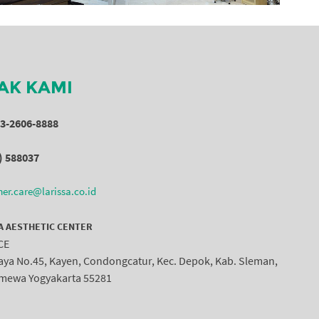
AK KAMI
53-2606-8888
) 588037
er.care@larissa.co.id
A AESTHETIC CENTER
CE
Raya No.45, Kayen, Condongcatur, Kec. Depok, Kab. Sleman,
imewa Yogyakarta 55281