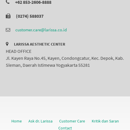
+62 853-2606-8888
(0274) 588037
customer.care@larissa.co.id
LARISSA AESTHETIC CENTER
HEAD OFFICE
Jl. Kayen Raya No.45, Kayen, Condongcatur, Kec. Depok, Kab.
Sleman, Daerah Istimewa Yogyakarta 55281
Home
Ask dr. Larissa
Customer Care
Kritik dan Saran
Contact