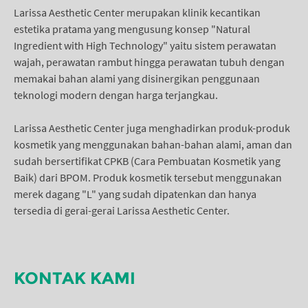
Larissa Aesthetic Center merupakan klinik kecantikan
estetika pratama yang mengusung konsep "Natural
Ingredient with High Technology" yaitu sistem perawatan
wajah, perawatan rambut hingga perawatan tubuh dengan
memakai bahan alami yang disinergikan penggunaan
teknologi modern dengan harga terjangkau.
Larissa Aesthetic Center juga menghadirkan produk-produk
kosmetik yang menggunakan bahan-bahan alami, aman dan
sudah bersertifikat CPKB (Cara Pembuatan Kosmetik yang
Baik) dari BPOM. Produk kosmetik tersebut menggunakan
merek dagang "L" yang sudah dipatenkan dan hanya
tersedia di gerai-gerai Larissa Aesthetic Center.
KONTAK KAMI