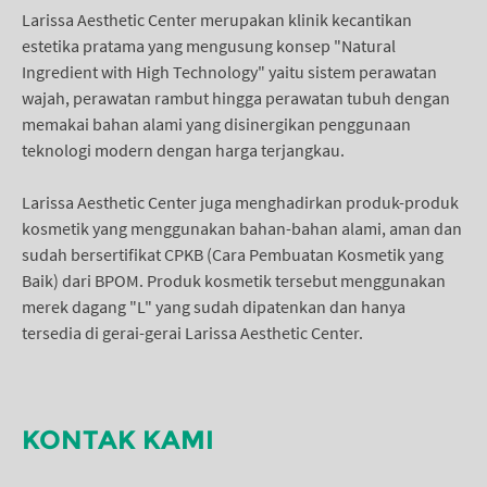
Larissa Aesthetic Center merupakan klinik kecantikan
estetika pratama yang mengusung konsep "Natural
Ingredient with High Technology" yaitu sistem perawatan
wajah, perawatan rambut hingga perawatan tubuh dengan
memakai bahan alami yang disinergikan penggunaan
teknologi modern dengan harga terjangkau.
Larissa Aesthetic Center juga menghadirkan produk-produk
kosmetik yang menggunakan bahan-bahan alami, aman dan
sudah bersertifikat CPKB (Cara Pembuatan Kosmetik yang
Baik) dari BPOM. Produk kosmetik tersebut menggunakan
merek dagang "L" yang sudah dipatenkan dan hanya
tersedia di gerai-gerai Larissa Aesthetic Center.
KONTAK KAMI