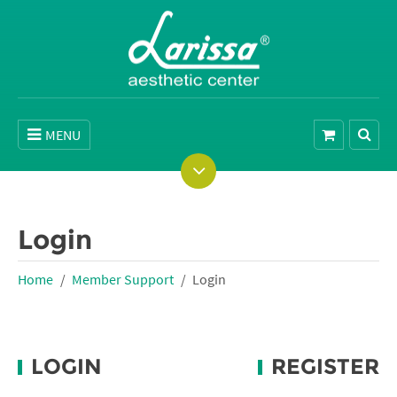
MENU
Login
Home
Member Support
Login
LOGIN
REGISTER