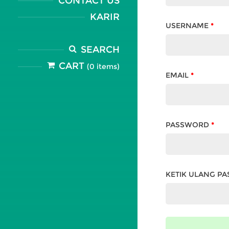
CONTACT US
KARIR
USERNAME
*
SEARCH
CART
(0 items)
EMAIL
*
PASSWORD
*
KETIK ULANG P