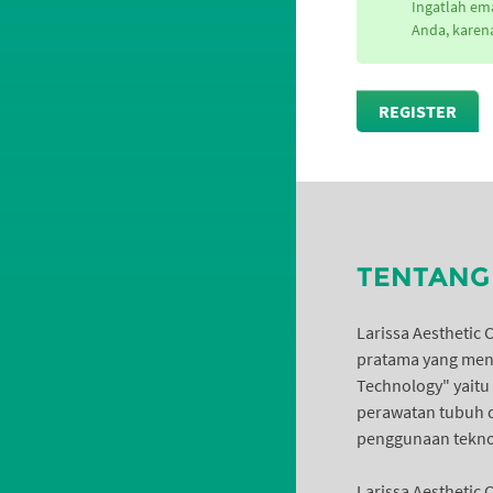
Ingatlah em
Anda, karen
TENTANG 
Larissa Aesthetic 
pratama yang meng
Technology" yaitu
perawatan tubuh 
penggunaan tekno
Larissa Aesthetic