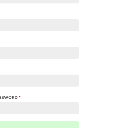
ASSWORD
*