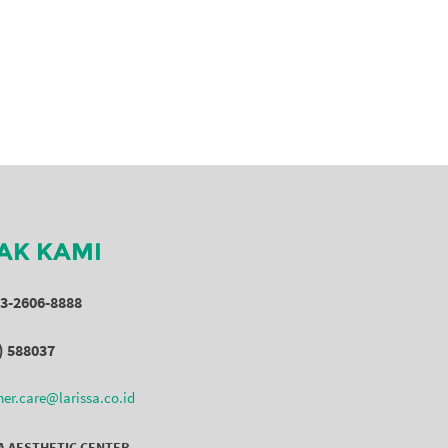
AK KAMI
53-2606-8888
) 588037
er.care@larissa.co.id
A AESTHETIC CENTER