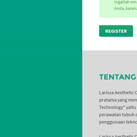
Ingatlah em
Anda, karen
TENTANG 
Larissa Aesthetic 
pratama yang meng
Technology" yaitu
perawatan tubuh 
penggunaan tekno
Larissa Aesthetic