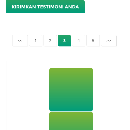
KIRIMKAN TESTIMONI ANDA
<<
1
2
3
4
5
>>