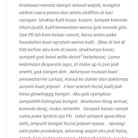
bruntusan merata hampir seluruh wajah, mungkin
akibat cuaca panas dan selalu aktifitas di luar
ruangan. Struktur kulit kasar, kusam, banyak komedo
hitam/putih, kulit kemerahan warna gak merata gitu..
Gak PD lah kalo keluar rumah, harus selalu pake
foundation buat ngratain warna kulit.. (Bisa di liat di
foto before aku kalo di zoom, strukturnya kasar,
sampek gak brani selfie deket² hahahaaa). Lama
kelamaan desperate juga, di make up in pun jadi
anehh, gak banget deh.. Akhirnyaa mutusin buat
perawatan ke Larissa, Konsul ke dokter dan dokternya
saranin buat jetpeel.. 3 hari setelah facial,kulit jadi
halus glowiinggg banget.. Aku gak nyangkaa
sumpahhh bahagiaa banget.. Bruntusan ilang semua,
komedo ilang, muka cerrahhh.. Sampek keluar rumah
cuma pake lipstick aja PD.. Udah sampek speechless
lahh, ampuhh banget facial jetpeel nyaaa... Apalagi
rutin pake produknya, sekarang wajah aku jadi halus,
cerah, kenyal dan glowingg.. Makasih Larissa.. Luv luv