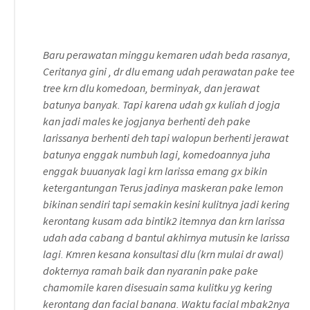
Baru perawatan minggu kemaren udah beda rasanya,
Ceritanya gini , dr dlu emang udah perawatan pake tee
tree krn dlu komedoan, berminyak, dan jerawat
batunya banyak. Tapi karena udah gx kuliah d jogja
kan jadi males ke jogjanya berhenti deh pake
larissanya berhenti deh tapi walopun berhenti jerawat
batunya enggak numbuh lagi, komedoannya juha
enggak buuanyak lagi krn larissa emang gx bikin
ketergantungan Terus jadinya maskeran pake lemon
bikinan sendiri tapi semakin kesini kulitnya jadi kering
kerontang kusam ada bintik2 itemnya dan krn larissa
udah ada cabang d bantul akhirnya mutusin ke larissa
lagi. Kmren kesana konsultasi dlu (krn mulai dr awal)
dokternya ramah baik dan nyaranin pake pake
chamomile karen disesuain sama kulitku yg kering
kerontang dan facial banana. Waktu facial mbak2nya