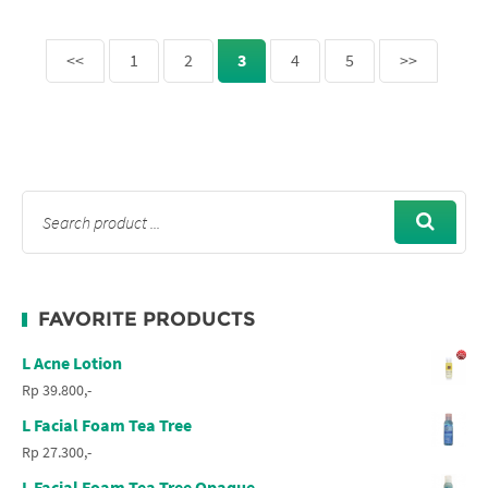
<<
1
2
3
4
5
>>
FAVORITE PRODUCTS
L Acne Lotion
Rp 39.800,-
L Facial Foam Tea Tree
Rp 27.300,-
L Facial Foam Tea Tree Opaque