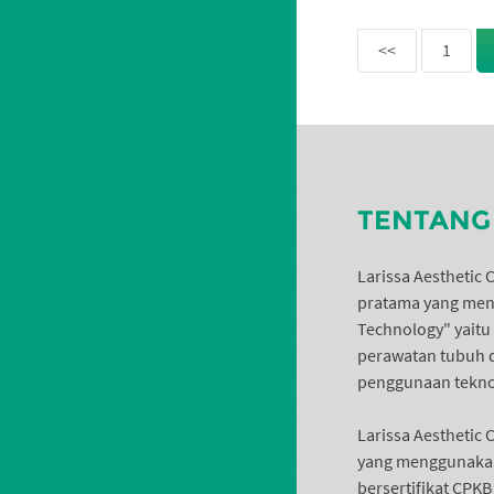
<<
1
TENTANG 
Larissa Aesthetic 
pratama yang meng
Technology" yaitu
perawatan tubuh 
penggunaan tekno
Larissa Aesthetic
yang menggunakan
bersertifikat CPK