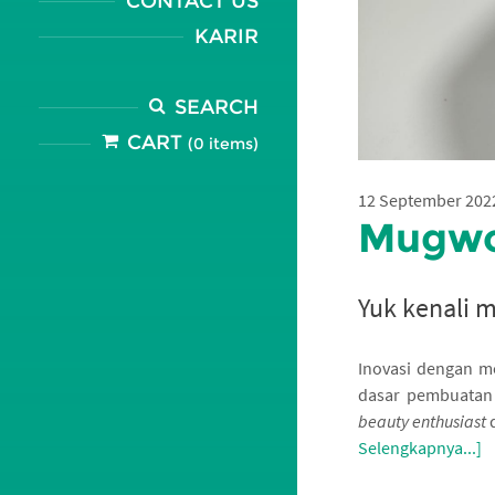
CONTACT US
KARIR
SEARCH
CART
(0 items)
12 September 202
Mugwor
Yuk kenali 
Inovasi dengan m
dasar pembuatan 
beauty enthusiast
d
Selengkapnya...]