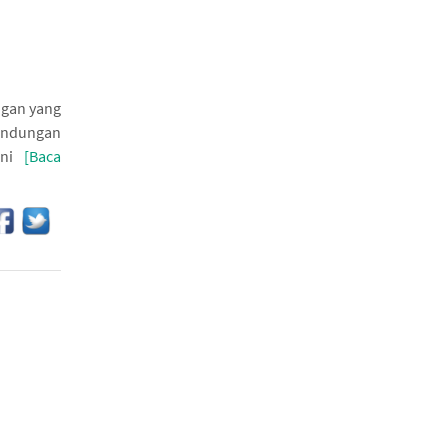
ngan yang
Kandungan
ini
[Baca