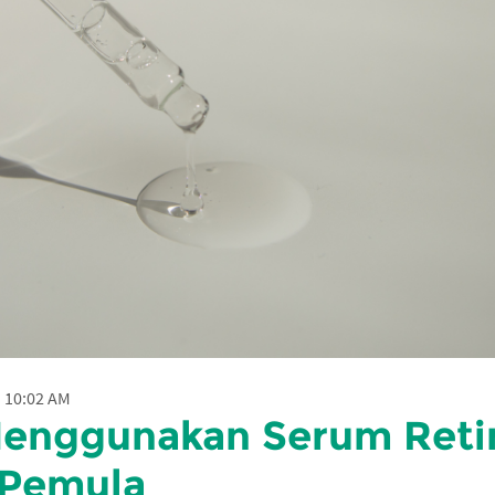
 10:02 AM
enggunakan Serum Reti
 Pemula