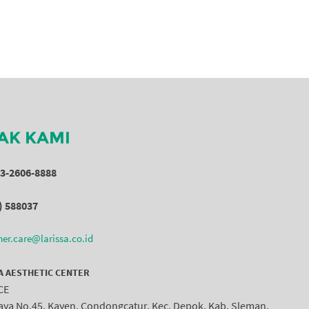
AK KAMI
53-2606-8888
) 588037
er.care@larissa.co.id
A AESTHETIC CENTER
CE
Raya No.45, Kayen, Condongcatur, Kec. Depok, Kab. Sleman,