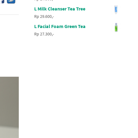
L Milk Cleanser Tea Tree
Rp 29.600,-
L Facial Foam Green Tea
Rp 27.300,-