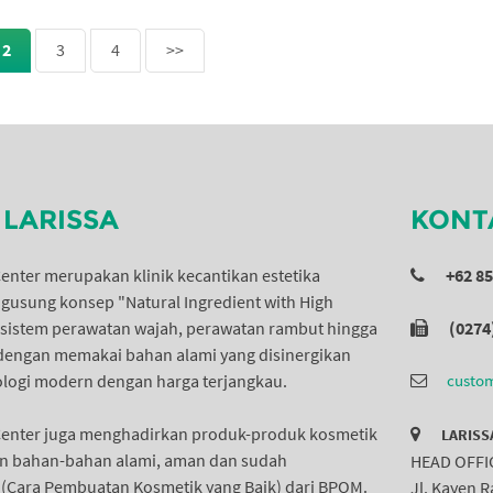
2
3
4
>>
LARISSA
KONT
Center merupakan klinik kecantikan estetika
+62 8
usung konsep "Natural Ingredient with High
 sistem perawatan wajah, perawatan rambut hingga
(0274
dengan memakai bahan alami yang disinergikan
logi modern dengan harga terjangkau.
custom
 Center juga menghadirkan produk-produk kosmetik
LARISS
 bahan-bahan alami, aman dan sudah
HEAD OFFI
B (Cara Pembuatan Kosmetik yang Baik) dari BPOM.
Jl. Kayen 