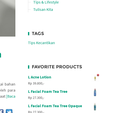
Tips & Lifestyle
Tulisan Kita
TAGS
Tips Kecantikan
a
FAVORITE PRODUCTS
L Acne Lotion
Rp 39.800,-
ai bahan
oleh para
L Facial Foam Tea Tree
saat
[Baca
Rp 27.300,-
L Facial Foam Tea Tree Opaque
Rp 27.300,-